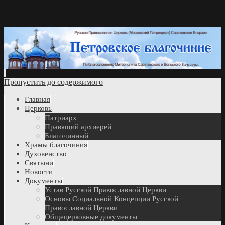
Пропустить до содержимого
Главная
Церковь
Патриарх
Правящий архиерей
Благочинный
Храмы благочиния
Духовенство
Святыни
Новости
Документы
Устав Русской Православной Церкви
Основы Социальной Концепции Русской
Православной Церкви
Общецерковные документы