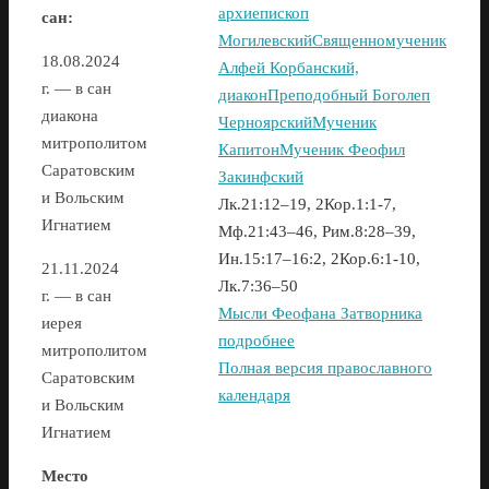
архиепископ
сан:
Могилевский
Священномученик
18.08.2024
Алфей Корбанский,
г. — в сан
диакон
Преподобный Боголеп
диакона
Черноярский
Мученик
митрополитом
Капитон
Мученик Феофил
Саратовским
Закинфский
и Вольским
Лк.21:12–19, 2Кор.1:1-7,
Игнатием
Мф.21:43–46, Рим.8:28–39,
Ин.15:17–16:2, 2Кор.6:1-10,
21.11.2024
Лк.7:36–50
г. — в сан
Мысли Феофана Затворника
иерея
подробнее
митрополитом
Полная версия православного
Саратовским
календаря
и Вольским
Игнатием
Место