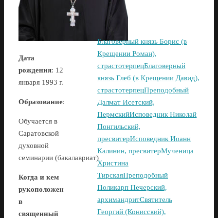
Благоверный князь Борис (в
Крещении Роман),
Дата
страстотерпец
Благоверный
рождения
: 12
князь Глеб (в Крещении Давид),
января 1993 г.
страстотерпец
Преподобный
Образование
:
Далмат Исетский,
Пермский
Исповедник Николай
Обучается в
Понгильский,
Саратовской
пресвитер
Исповедник Иоанн
духовной
Калинин, пресвитер
Мученица
семинарии (бакалавриат)
Христина
Тирская
Преподобный
Когда и кем
Поликарп Печерский,
рукоположен
архимандрит
Святитель
в
Георгий (Конисский),
священный