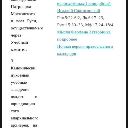
иеросхимонах
Преподобный
Патриарха
Исаакий Святогорский
Московского
Гал.5:22-6:2, Лк.6:17–23,
и всея Руси,
Рим.15:30–33, Мф.17:24–18:4
осуществляемым
Мысли Феофана Затворника
через
подробнее
Учебный
Полная версия православного
комитет.
календаря
3.
Канонически
духовные
учебные
заведения
входят в
юрисдикцию
того
епархиального
архиерея, на