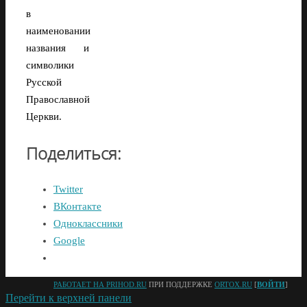
в
наименовании
названия и
символики
Русской
Православной
Церкви.
Поделиться:
Twitter
ВКонтакте
Одноклассники
Google
РАБОТАЕТ НА PRIHOD.RU
ПРИ ПОДДЕРЖКЕ
ORTOX.RU
[
ВОЙТИ
]
Перейти к верхней панели