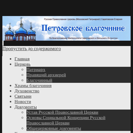
Пропустить до содержимого
Главная
Церковь
Патриарх
Правящий архиерей
Благочинный
Храмы благочиния
Духовенство
Святыни
Новости
Документы
Устав Русской Православной Церкви
Основы Социальной Концепции Русской
Православной Церкви
Общецерковные документы