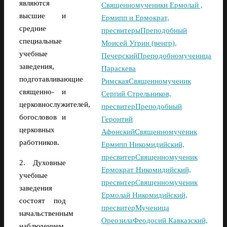
являются
Священномученики Ермолай ,
высшие и
Ермипп и Ермократ,
средние
пресвитеры
Преподобный
специальные
Моисей Угрин (венгр),
учебные
Печерский
Преподобномученица
заведения,
Параскева
подготавливающие
Римская
Священномученик
священно- и
Сергий Стрельников,
церковнослужителей,
пресвитер
Преподобный
богословов и
Геронтий
церковных
Афонский
Священномученик
работников.
Ермипп Никомидийский,
пресвитер
Священномученик
2. Духовные
Ермократ Никомидийский,
учебные
пресвитер
Священномученик
заведения
Ермолай Никомидийский,
состоят под
пресвитер
Мученица
начальственным
Ореозила
Феодосий Кавказский,
наблюдением