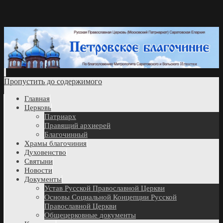
Пропустить до содержимого
Главная
Церковь
Патриарх
Правящий архиерей
Благочинный
Храмы благочиния
Духовенство
Святыни
Новости
Документы
Устав Русской Православной Церкви
Основы Социальной Концепции Русской
Православной Церкви
Общецерковные документы