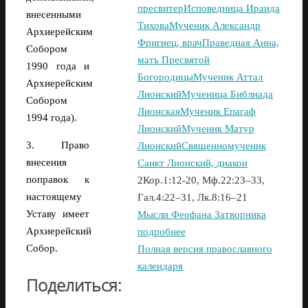
пресвитер
Исповедница Ираида
внесенными
Тихова
Мученик Александр
Архиерейским
Фригиец, врач
Праведная Анна,
Собором
мать Пресвятой
1990 года и
Богородицы
Мученик Аттал
Архиерейским
Лионский
Мученица Библиада
Собором
Лионская
Мученик Епагаф
1994 года).
Лионский
Мученик Матур
3. Право
Лионский
Священномученик
внесения
Санкт Лионский, диакон
поправок к
2Кор.1:12-20, Мф.22:23–33,
настоящему
Гал.4:22–31, Лк.8:16–21
Уставу имеет
Мысли Феофана Затворника
Архиерейский
подробнее
Собор.
Полная версия православного
календаря
Поделиться: