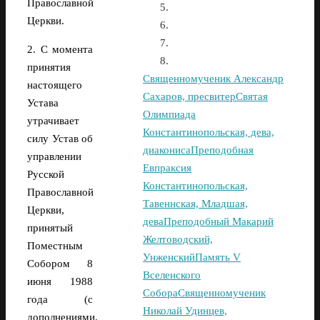
Православной
Церкви.
2. С момента
принятия
Священномученик Александр
настоящего
Сахаров, пресвитер
Святая
Устава
Олимпиада
утрачивает
Константинопольская, дева,
силу Устав об
диакониса
Преподобная
управлении
Евпраксия
Русской
Константинопольская,
Православной
Тавеннская, Младшая,
Церкви,
дева
Преподобный Макарий
принятый
Желтоводский,
Поместным
Унженский
Память V
Собором 8
Вселенского
июня 1988
Собора
Священномученик
года (с
Николай Удинцев,
дополнениями,