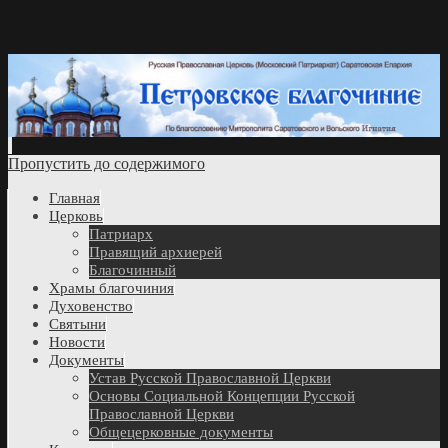
Пропустить до содержимого
Главная
Церковь
Патриарх
Правящий архиерей
Благочинный
Храмы благочиния
Духовенство
Святыни
Новости
Документы
Устав Русской Православной Церкви
Основы Социальной Концепции Русской
Православной Церкви
Общецерковные документы