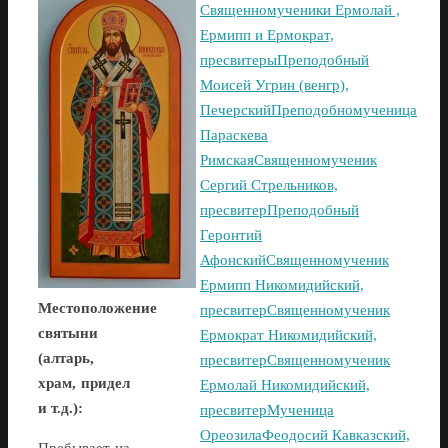
Священномученики Ермолай ,
Ермипп и Ермократ,
пресвитеры
Преподобный
Моисей Угрин (венгр),
Печерский
Преподобномученица
Параскева
Римская
Священномученик
Сергий Стрельников,
пресвитер
Преподобный
Геронтий
Афонский
Священномученик
Ермипп Никомидийский,
Местоположение
пресвитер
Священномученик
святыни
Ермократ Никомидийский,
(алтарь,
пресвитер
Священномученик
храм, придел
Ермолай Никомидийский,
и т.д.):
пресвитер
Мученица
Ореозила
Феодосий Кавказский,
Пребывает на