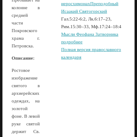
иеросхимонах
Преподобный
колонне в
Исаакий Святогорский
средней
Гал.5:22-6:2, Лк.6:17–23,
части
Рим.15:30–33, Мф.17:24–18:4
Покровского
Мысли Феофана Затворника
храма г.
подробнее
Петровска.
Полная версия православного
календаря
Описание:
Ростовое
изображение
святого в
архиерейских
одеждах, на
золотой
фоне. В левой
руке святой
держит Св.