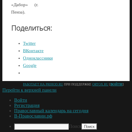
«Дабор» (г.
Пенза).
Поделиться:
Twitter
ВКонтакте
Одноклассники
Google
РАБОТАЕТ НА PRIHOD.RU
ПРИ ПОДДЕРЖКЕ
ORTOX.RU
[
ВОЙТИ
]
Перейти к верхней панели
Войти
Регистрация
Православный календарь на сегодня
В-Православии.рф
Поиск