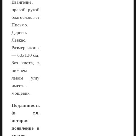
Евангелие,
правой рукой
благословляет.
Письмо.
Дерево.
Левкас.
Размер иконы
— 60х130 см,
без киота, в
нижнем
левом углу
имеется
мощевик.
Подлинность
(в т.ч.
история
появление в
храме/