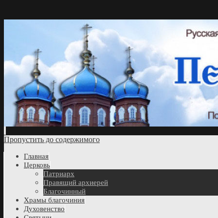
Пропустить до содержимого
Главная
Церковь
Патриарх
Правящий архиерей
Благочинный
Храмы благочиния
Духовенство
Святыни