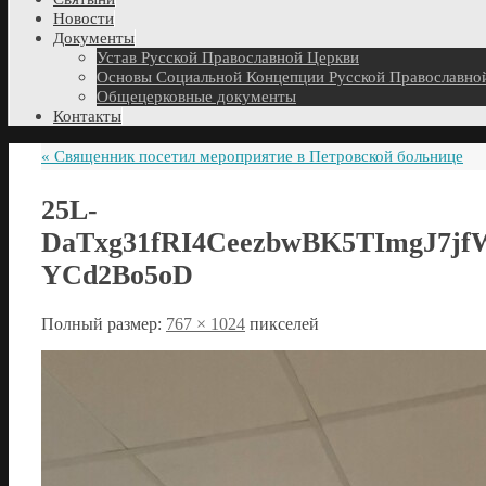
Новости
Документы
Устав Русской Православной Церкви
Основы Социальной Концепции Русской Православно
Общецерковные документы
Контакты
«
Священник посетил мероприятие в Петровской больнице
25L-
DaTxg31fRI4CeezbwBK5TImgJ7j
YCd2Bo5oD
Полный размер:
767 × 1024
пикселей