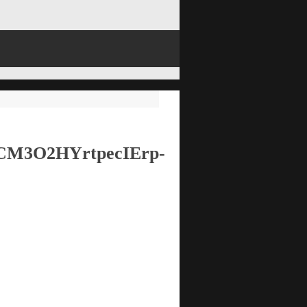
CM3O2HYrtpecIErp-