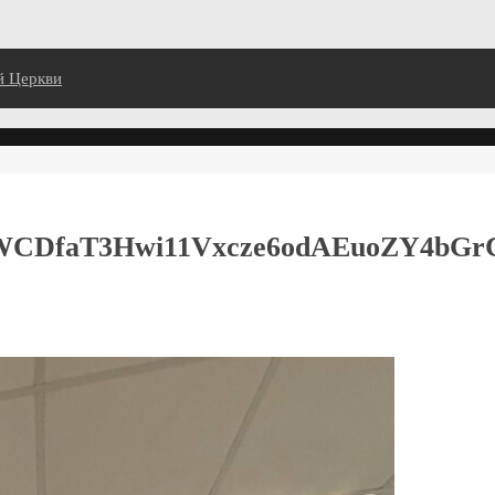
й Церкви
fWCDfaT3Hwi11Vxcze6odAEuoZY4bGr